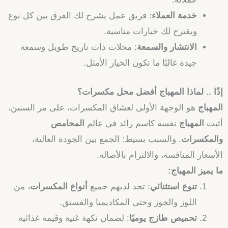
خدمة العملاء
: فريق عمل يشرح لك الفرق بين كل نوع
ويقترح لك خيارات مناسبة.
الانتشار والسمعة
: محلات ذات تاريخ طويل وسمعة
جيدة غالبًا ما تكون الخيار الأمثل.
إذًا .. لماذا المهباج أفضل محل مكسرات؟
المهباج
هو الوجهة الأولى لعشاق المكسرات، على مر السنين،
أثبت
المهباج
نفسه كاسم رائد في عالم
المحامص
والمكسرات
. والسبب بسيط: الجمع بين الجودة العالية،
الأسعار المنافسة، والالتزام بالأصالة.
ما يميز المهباج:
تنوع استثنائي
: تجد لديهم جميع
أنواع المكسرات
، من
اللوز والجوز وحتى المكاديميا والفستق.
تحميص طازج يوميًا
: لضمان نكهة غنية وقيمة غذائية