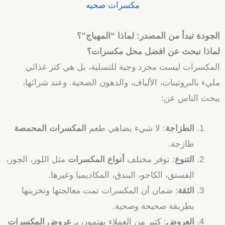
مكسرات صحيه
الجودة تبدأ من المصدر: لماذا “المهباج”؟
لماذا نبحث عن افضل محل مكسرات؟
المكسرات ليست مجرد وجبة للتسلية، بل هي كنز غذائي
مليء بالبروتينات، الألياف، والدهون الصحية. وعند شرائها،
يبحث الناس عن:
الطزاجة
: لا شيء يضاهي طعم
المكسرات المحمصة
طازجة.
التنوع
: توفر مختلف
أنواع المكسرات
مثل اللوز، الجوز،
الفستق، الكاجو، البندق، المكاديميا وغيرها.
الثقة
: ضمان أن المكسرات تمت معالجتها وتخزينها
بطريقة صحيحة وصحية.
العروض
: كثير من العملاء يهتمون بـ
عروض المكسرات