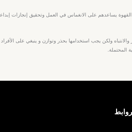
قهوة يساعدهم على الانغماس في العمل وتحقيق إنجازات إبداعية 
يز والانتباه ولكن يجب استخدامها بحذر وتوازن و ينبغي على الأفر
ة المحتملة.
روابط