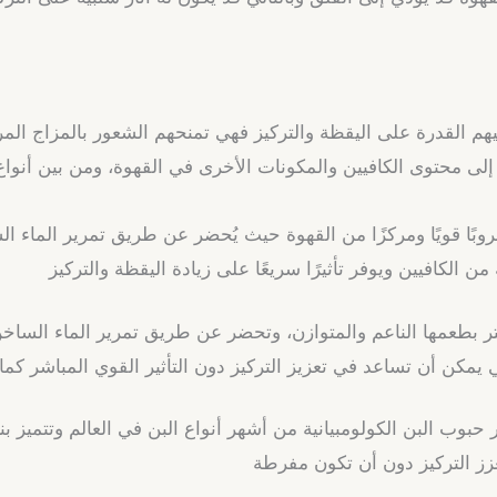
هم القدرة على اليقظة والتركيز فهي تمنحهم الشعور بالمزاج المر
ود إلى محتوى الكافيين والمكونات الأخرى في القهوة، ومن بين أنو
عتبر الإسبريسو مشروبًا قويًا ومركزًا من القهوة حيث يُحضر عن طريق تمري
 الكافيين ويوفر تأثيرًا سريعًا على زيادة اليقظة والتركيز
Filtered ) تتميز قهوة الفلتر بطعمها الناعم والمتوازن، وتحضر عن طريق تمرير 
ي يمكن أن تساعد في تعزيز التركيز دون التأثير القوي المباشر كم
لومبيون (Colombian Coffee) و تعتبر حبوب البن الكولومبيانية من أشهر أنواع البن في
زز التركيز دون أن تكون مفرطة