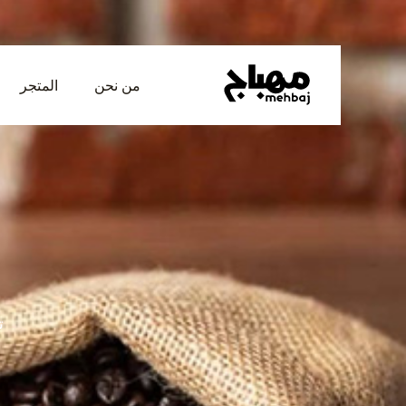
خطي
لى
لمحتوى
من نحن
المتجر
ت