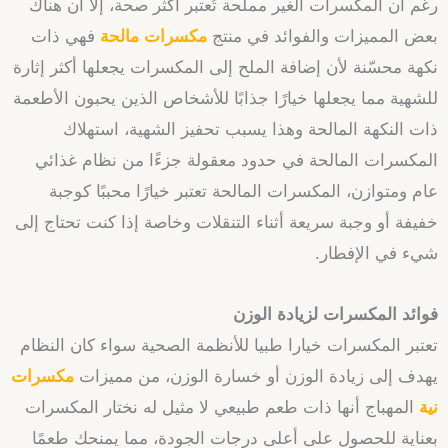
رغم أن المكسرات الغير مملحة تُعتبر أكثر صحة، إلا أن هناك
بعض المميزات والفوائد في منتج
مكسرات مالحة
فهي ذات
نكهة محسّنة لأن إضافة الملح إلى المكسرات يجعلها أكثر إثارة
للشهية مما يجعلها خيارًا جذابًا للأشخاص الذين يحبون الأطعمة
ذات النكهة المالحة وهذا يسبب تحفيز الشهية، استهلاك
المكسرات المالحة في حدود معقولة جزءًا من نظام غذائي
عام ومتوازن، المكسرات المالحة تعتبر خيارًا محببًا كوجبة
خفيفة أو وجبة سريعة أثناء التنقلات وخاصة إذا كنت تحتاج إلى
شيء في الإفطار.
فوائد المكسرات لزيادة الوزن
تعتبر المكسرات خيارا طبيا للأنظمة الصحية سواء كان النظام
يهدف إلى زيادة الوزن أو خسارة الوزن، من مميزات
مكسرات
نية
المهباج أنها ذات طعم طبيعي لا مثيل له نختار المكسرات
بعناية للحصول على أعلى درجات الجودة، مما يمنحك طعمًا