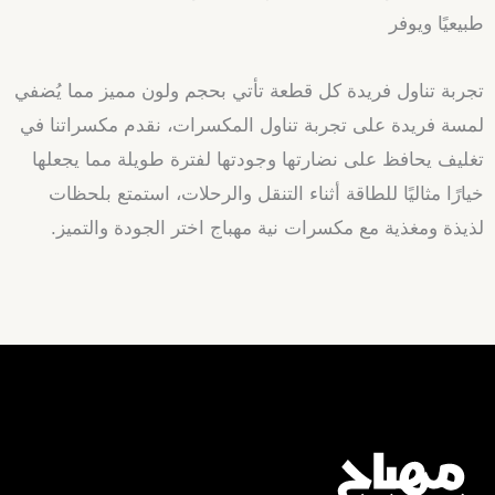
طبيعيًا ويوفر
تجربة تناول فريدة كل قطعة تأتي بحجم ولون مميز مما يُضفي
لمسة فريدة على تجربة تناول المكسرات، نقدم مكسراتنا في
تغليف يحافظ على نضارتها وجودتها لفترة طويلة مما يجعلها
خيارًا مثاليًا للطاقة أثناء التنقل والرحلات، استمتع بلحظات
لذيذة ومغذية مع مكسرات نية مهباج اختر الجودة والتميز.